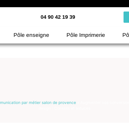
04 90 42 19 39
Pôle enseigne
Pôle Imprimerie
Pô
unication par métier salon de provence
»
Augmenter vos conversion
design : Conseils et astuces