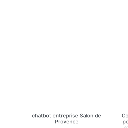
chatbot entreprise Salon de
Co
Provence
pe
s