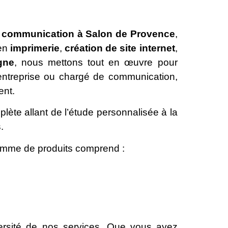
 communication à Salon de Provence
,
 en
imprimerie
,
création de site internet
,
gne
, nous mettons tout en œuvre pour
d’entreprise ou chargé de communication,
ent.
lète allant de l’étude personnalisée à la
.
mme de produits comprend :
versité de nos services. Que vous ayez