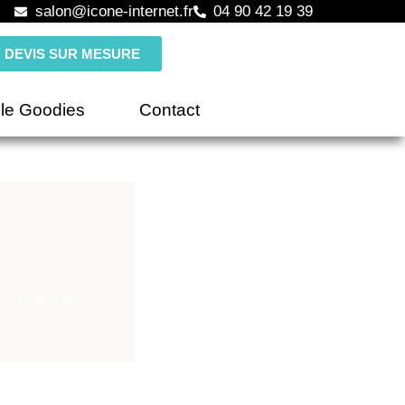
salon@icone-internet.fr
04 90 42 19 39
DEVIS SUR MESURE
le Goodies
Contact
ion Salon de