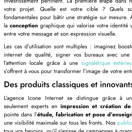
investissement pertinent. La première étape dans n
votre projet. Quelle est votre cible ? Quels s
fondamentales pour bâtir une stratégie sur mesure. 
la
conception
graphique qui valorise votre identité v
entre votre message et son expression visuelle.
Les cas d’utilisation sont multiples : imaginez boos
internet de qualité, signer vos bureaux avec un
l’attention locale grâce à une
signalétique extéri
s’offrent à vous pour transformer l’image de votre ent
Des produits classiques et innovant
L’agence Icone Internet se distingue grâce à 
seulement experts en
impression et création de 
pointe dans l’
étude, fabrication et pose d’enseig
une visibilité maximale sur tous les fronts. Nos
public
tous vos besoins, qu’il s’agisse de campagnes à gran