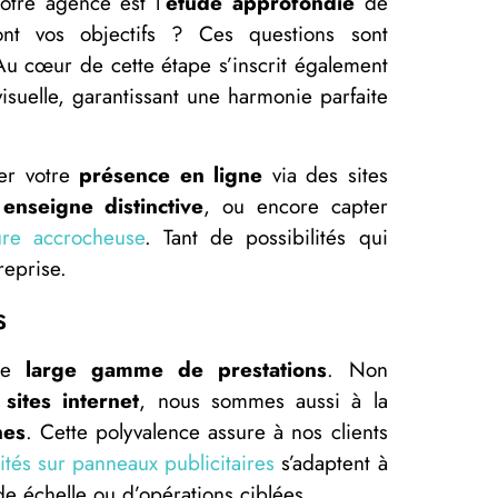
otre agence est l’
étude approfondie
de
ont vos objectifs ? Ces questions sont
Au cœur de cette étape s’inscrit également
isuelle, garantissant une harmonie parfaite
ter votre
présence en ligne
via des sites
e
enseigne distinctive
, ou encore capter
eure accrocheuse
. Tant de possibilités qui
reprise.
s
une
large gamme de prestations
. Non
sites internet
, nous sommes aussi à la
nes
. Cette polyvalence assure à nos clients
ités sur panneaux publicitaires
s’adaptent à
de échelle ou d’opérations ciblées.