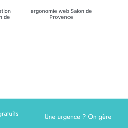
tion
ergonomie web Salon de
n de
Provence
ratuits
Une urgence ? On gère