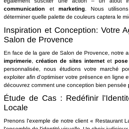
également susciter une action – un atout in
communication
et
marketing
. Nous utiliso
déterminer quelle palette de couleurs captera le mi
Inspiration et Conception: Votre
Salon de Provence
En face de la gare de Salon de Provence, notre a
imprimerie
,
création de sites internet
et
pose
personnalisée, nous étudions votre marché po
exploiter afin d’optimiser votre présence en ligne
découvrez comment une conception bien pensée pe
Étude de Cas : Redéfinir l’Identi
Locale
Prenons l’exemple de notre client « Restaurant L
l’ensemble de l’identité visuelle. Un choix judicieu