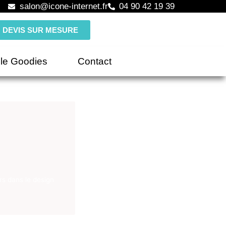
salon@icone-internet.fr
04 90 42 19 39
DEVIS SUR MESURE
le Goodies
Contact
rs dans le design