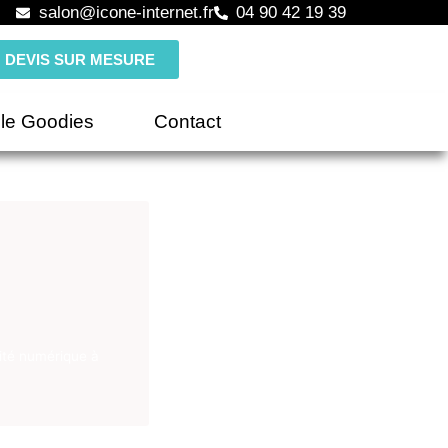
salon@icone-internet.fr
04 90 42 19 39
DEVIS SUR MESURE
le Goodies
Contact
ité numérique à