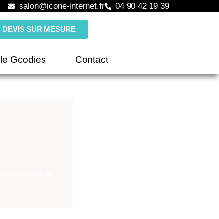
salon@icone-internet.fr
04 90 42 19 39
DEVIS SUR MESURE
le Goodies
Contact
citaires Salon de