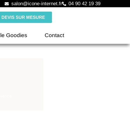
salon@icone-internet.fr
04 90 42 19 39
DEVIS SUR MESURE
le Goodies
Contact
ovence