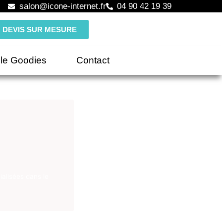
salon@icone-internet.fr
04 90 42 19 39
DEVIS SUR MESURE
le Goodies
Contact
alisées dans le