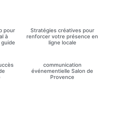
b pour
Stratégies créatives pour
al à
renforcer votre présence en
 guide
ligne locale
uccès
communication
de
événementielle Salon de
e
Provence