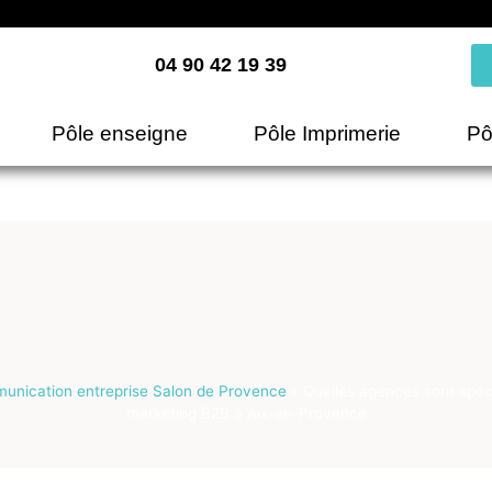
04 90 42 19 39
Pôle enseigne
Pôle Imprimerie
Pô
nication entreprise Salon de Provence
»
Quelles agences sont spéci
marketing B2B à Aix-en-Provence