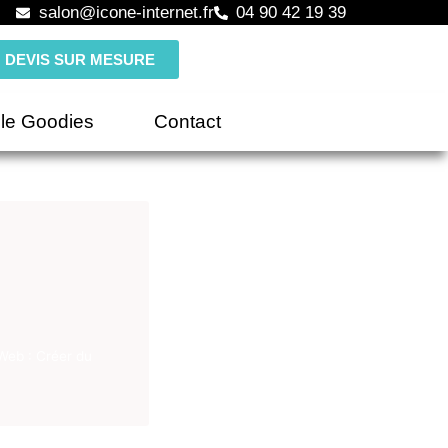
salon@icone-internet.fr
04 90 42 19 39
DEVIS SUR MESURE
le Goodies
Contact
Web : Créer du