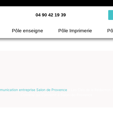
04 90 42 19 39
Pôle enseigne
Pôle Imprimerie
Pô
unication entreprise Salon de Provence
»
Les Clés de la Rédaction 
Contenu qui Convertit à Salon-de-Provence