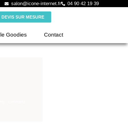
salon@icone-internet.fr
04 90 42 19 39
DEVIS SUR MESURE
le Goodies
Contact
ting : comment