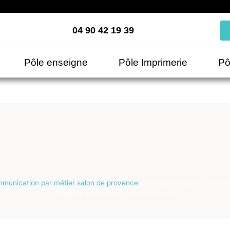
04 90 42 19 39
Pôle enseigne
Pôle Imprimerie
Pô
munication par métier salon de provence
»
Le storytelling en marke
captiver et fidéliser votre audience