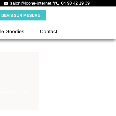
salon@icone-internet.fr
04 90 42 19 39
DEVIS SUR MESURE
le Goodies
Contact
communication les