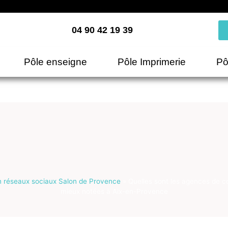
04 90 42 19 39
Pôle enseigne
Pôle Imprimerie
Pô
n réseaux sociaux Salon de Provence
»
Quelles sont les agences de 
mieux notées à Aix-en-Provence