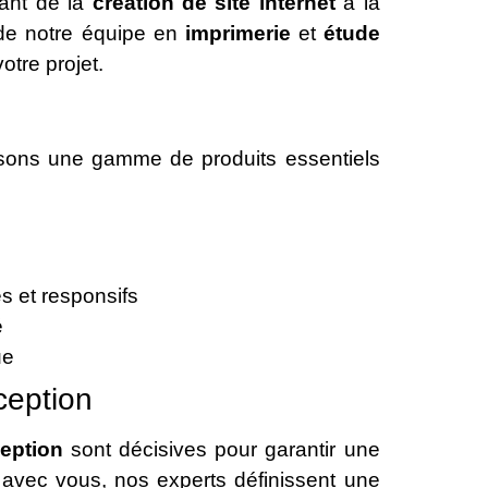
lant de la
création de site internet
à la
e de notre équipe en
imprimerie
et
étude
otre projet.
sons une gamme de produits essentiels
s et responsifs
é
ue
ception
eption
sont décisives pour garantir une
on avec vous, nos experts définissent une