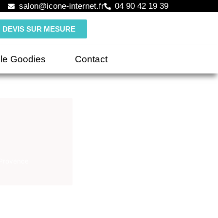
salon@icone-internet.fr
04 90 42 19 39
DEVIS SUR MESURE
le Goodies
Contact
 Provence