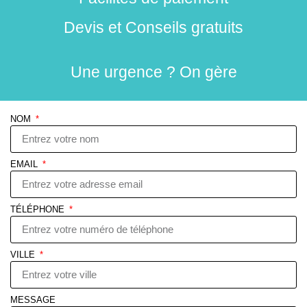
Devis et Conseils gratuits
Une urgence ? On gère
NOM
EMAIL
TÉLÉPHONE
VILLE
MESSAGE