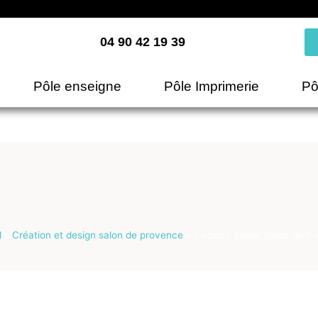
04 90 42 19 39
Pôle enseigne
Pôle Imprimerie
Pô
l
»
Création et design salon de provence
»
tracking digital Salon de P