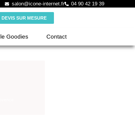
salon@icone-internet.fr
04 90 42 19 39
DEVIS SUR MESURE
le Goodies
Contact
rovence