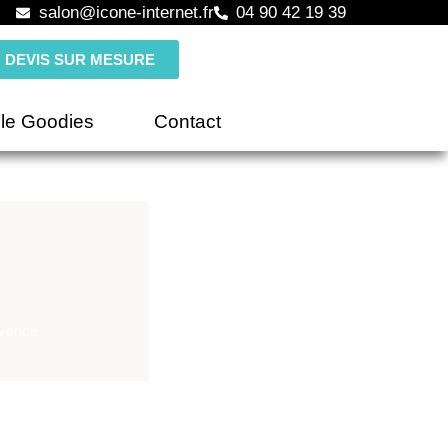
salon@icone-internet.fr
04 90 42 19 39
DEVIS SUR MESURE
le Goodies
Contact
ovence