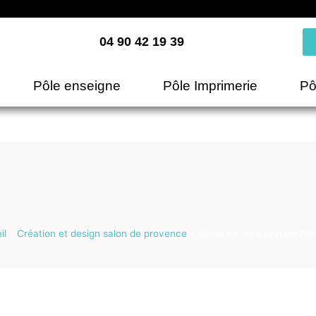
04 90 42 19 39
Pôle enseigne
Pôle Imprimerie
Pô
il
»
Création et design salon de provence
»
social media Salon de Pr