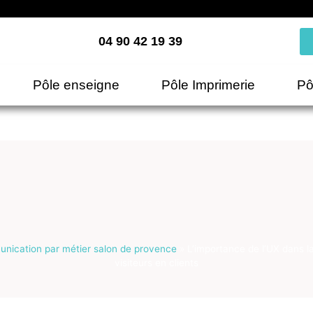
04 90 42 19 39
Pôle enseigne
Pôle Imprimerie
Pô
nication par métier salon de provence
»
L’importance de l’UX dans l
visiteurs en clients