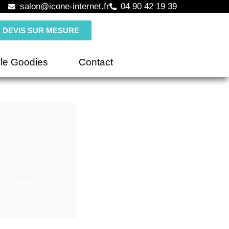
salon@icone-internet.fr
04 90 42 19 39
DEVIS SUR MESURE
le Goodies
Contact
a conversion des