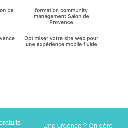
lon de
formation community
management Salon de
Provence
ovence
Optimiser votre site web pour
une expérience mobile fluide
gratuits
Une urgence ? On gère