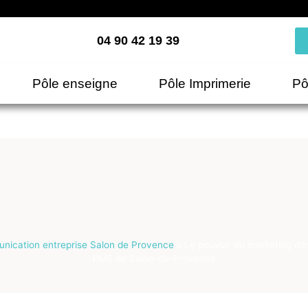
04 90 42 19 39
Pôle enseigne
Pôle Imprimerie
Pô
ication entreprise Salon de Provence
»
Le pouvoir du marketing d’i
PME de Salon-de-Provence