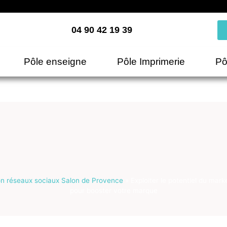
04 90 42 19 39
Pôle enseigne
Pôle Imprimerie
Pô
on réseaux sociaux Salon de Provence
»
Exploiter le potentiel du mark
pour booster votre marque