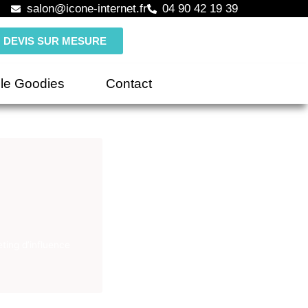
salon@icone-internet.fr
04 90 42 19 39
DEVIS SUR MESURE
le Goodies
Contact
eting d’influence