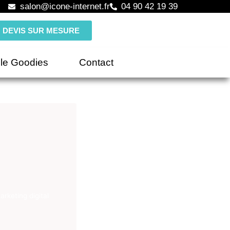
salon@icone-internet.fr
04 90 42 19 39
DEVIS SUR MESURE
le Goodies
Contact
keting digital