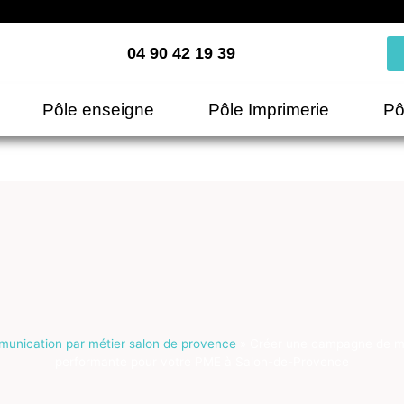
04 90 42 19 39
Pôle enseigne
Pôle Imprimerie
Pô
unication par métier salon de provence
»
Créer une campagne de mar
performante pour votre PME à Salon-de-Provence