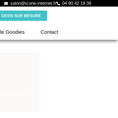
salon@icone-internet.fr
04 90 42 19 39
DEVIS SUR MESURE
le Goodies
Contact
er une Campagne