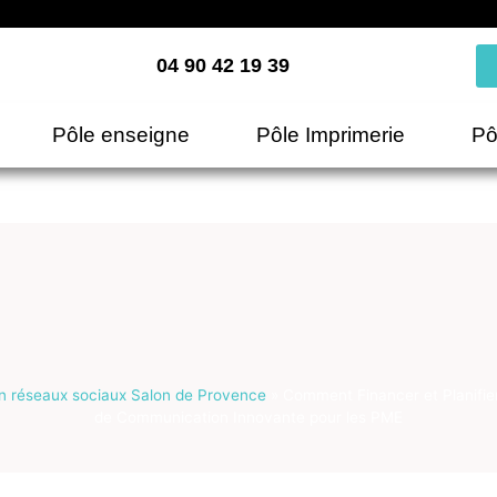
04 90 42 19 39
Pôle enseigne
Pôle Imprimerie
Pô
n réseaux sociaux Salon de Provence
»
Comment Financer et Planifi
de Communication Innovante pour les PME